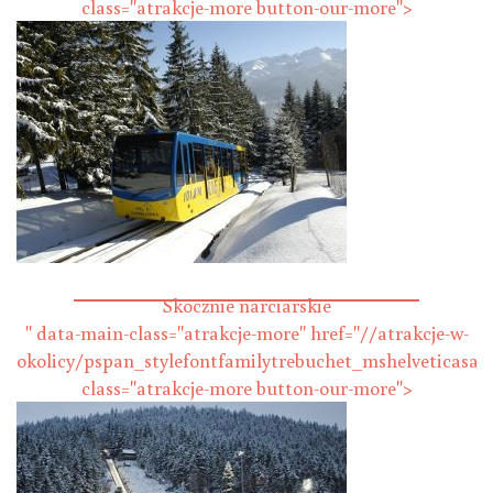
class="atrakcje-more button-our-more">
Gubałówka
Skocznie narciarskie
" data-main-class="atrakcje-more" href="//atrakcje-w-
okolicy/pspan_stylefontfamilytrebuchet_mshelveticasans
class="atrakcje-more button-our-more">