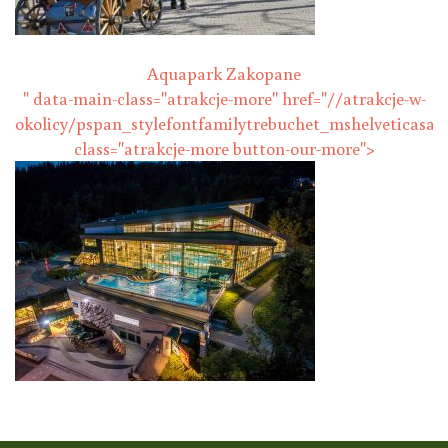
Krupówki
Aquapark Zakopane
" data-main-class="atrakcje-more" href="//atrakcje-w-
okolicy/pspan_stylefontfamilytrebuchet_mshelveticasa
AQUAPARK ZAKOPANE
class="atrakcje-more button-our-more">
Muzeum Tatrzańskie
MUZEUM TATRZAŃSKIE
Kolej linowa na Kasprowy Wierch
KOLEJ LINOWA NA KASPROWY
WIERCH