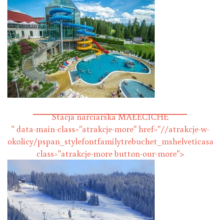
Termy Bukowina
Stacja narciarska MAŁECICHE
" data-main-class="atrakcje-more" href="//atrakcje-w-
okolicy/pspan_stylefontfamilytrebuchet_mshelveticasan
class="atrakcje-more button-our-more">