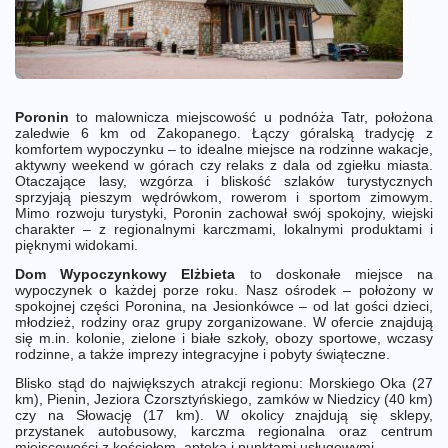
Poronin
to malownicza miejscowość u podnóża Tatr, położona
zaledwie 6 km od Zakopanego. Łączy góralską tradycję z
komfortem wypoczynku – to idealne miejsce na rodzinne wakacje,
aktywny weekend w górach czy relaks z dala od zgiełku miasta.
Otaczające lasy, wzgórza i bliskość szlaków turystycznych
sprzyjają pieszym wędrówkom, rowerom i sportom zimowym.
Mimo rozwoju turystyki, Poronin zachował swój spokojny, wiejski
charakter – z regionalnymi karczmami, lokalnymi produktami i
pięknymi widokami.
Dom Wypoczynkowy Elżbieta
to doskonałe miejsce na
wypoczynek o każdej porze roku. Nasz ośrodek – położony w
spokojnej części Poronina, na Jesionkówce – od lat gości dzieci,
młodzież, rodziny oraz grupy zorganizowane. W ofercie znajdują
się m.in. kolonie, zielone i białe szkoły, obozy sportowe, wczasy
rodzinne, a także imprezy integracyjne i pobyty świąteczne.
Blisko stąd do największych atrakcji regionu: Morskiego Oka (27
km), Pienin, Jeziora Czorsztyńskiego, zamków w Niedzicy (40 km)
czy na Słowację (17 km). W okolicy znajdują się sklepy,
przystanek autobusowy, karczma regionalna oraz centrum
miejscowości z kościołem, apteką i punktami usługowymi.