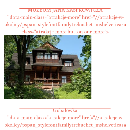
WYCIĄG NARCIARSKI HARENDA
MUZEUM JANA KASPROWICZA
" data-main-class="atrakcje-more" href="//atrakcje-w-
okolicy/pspan_stylefontfamilytrebuchet_mshelveticasa
class="atrakcje-more button-our-more">
MUZEUM JANA KASPROWICZA
Gubałówka
" data-main-class="atrakcje-more" href="//atrakcje-w-
okolicy/pspan_stylefontfamilytrebuchet_mshelveticasa