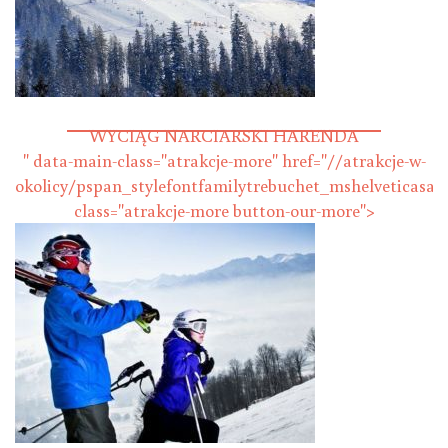
Stacja narciarska MAŁECICHE
WYCIĄG NARCIARSKI HARENDA
" data-main-class="atrakcje-more" href="//atrakcje-w-
okolicy/pspan_stylefontfamilytrebuchet_mshelveticasan
class="atrakcje-more button-our-more">