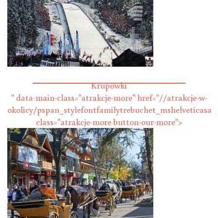
Skocznie narciarskie
Krupówki
" data-main-class="atrakcje-more" href="//atrakcje-w-
okolicy/pspan_stylefontfamilytrebuchet_mshelveticasan
class="atrakcje-more button-our-more">